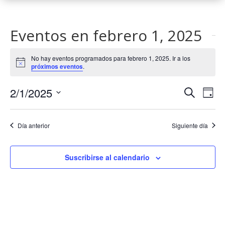
Eventos en febrero 1, 2025
No hay eventos programados para febrero 1, 2025. Ir a los
Aviso
próximos eventos
.
Navega
Na
2/1/2025
Buscar
Día
de
de
Selecciona
vis
búsqu
la
de
Día anterior
Siguiente día
y
fecha.
Eve
vistas
de
Suscribirse al calendario
Evento