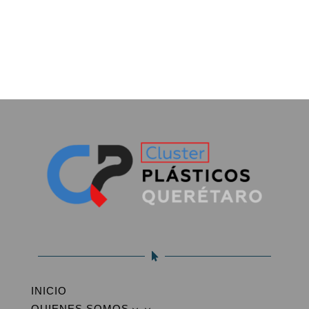

INICIO
QUIENES SOMOS
3